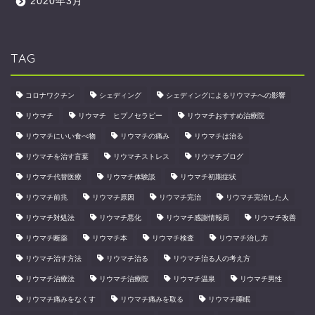
2020年3月
TAG
コロナワクチン
シェディング
シェディングによるリウマチへの影響
リウマチ
リウマチ ヒプノセラピー
リウマチおすすめ治療院
リウマチにいい食べ物
リウマチの痛み
リウマチは治る
リウマチを治す言葉
リウマチストレス
リウマチブログ
リウマチ代替医療
リウマチ体験談
リウマチ初期症状
リウマチ前兆
リウマチ原因
リウマチ完治
リウマチ完治した人
リウマチ対処法
リウマチ悪化
リウマチ感謝情報局
リウマチ改善
リウマチ断薬
リウマチ本
リウマチ検査
リウマチ治し方
リウマチ治す方法
リウマチ治る
リウマチ治る人の考え方
リウマチ治療法
リウマチ治療院
リウマチ温泉
リウマチ男性
リウマチ痛みをなくす
リウマチ痛みを取る
リウマチ睡眠