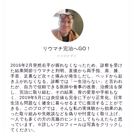
リウマチ完治へGO！
ひさのかずと
2016年2月突然右手が握れなくなったため、診察を受け
た結果関節リウマチと判明。直後から両手指、肩、膝、
手首、足裏など次々と痛みが発生しだし、ベッドから起
き上がれなくなる。診断では「一生治らない」と言われ
たが、自力で信頼できる医師や食事の改善、治療法を探
し、完治に取り組む。その結果、骨の変形や手術もな
く、2019年5月には炎症値も完全に下がり正常化。日常
生活も問題なく健全に暮らせるまでに復活することがで
きる。このブログでは、そんな私の実体験から効果のあ
った取り組みや失敗談などを偽りや忖度なく取り上げ、
一人でも多くの方の克服のヒントにしてもらえたらと思
っています。※詳しいプロフィールは写真をクリックし
てください。