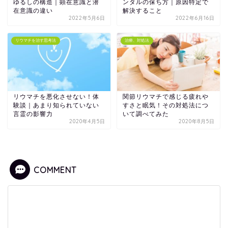
ゆるしの構造｜顕在意識と潜
ンタルの保ち方｜原因特定で
在意識の違い
解決すること
2022年5月6日
2022年6月16日
リウマチを治す思考法
治療、対処法
リウマチを悪化させない！体
関節リウマチで感じる疲れや
験談｜あまり知られていない
すさと眠気！その対処法につ
言霊の影響力
いて調べてみた
2020年4月5日
2020年8月5日
COMMENT