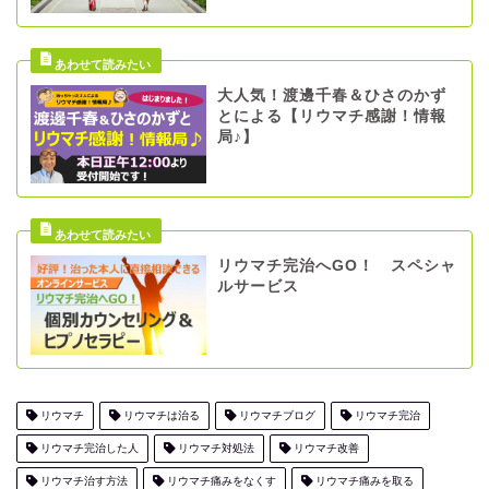
大人気！渡邊千春＆ひさのかず
とによる【リウマチ感謝！情報
局♪】
リウマチ完治へGO！ スペシャ
ルサービス
リウマチ
リウマチは治る
リウマチブログ
リウマチ完治
リウマチ完治した人
リウマチ対処法
リウマチ改善
リウマチ治す方法
リウマチ痛みをなくす
リウマチ痛みを取る