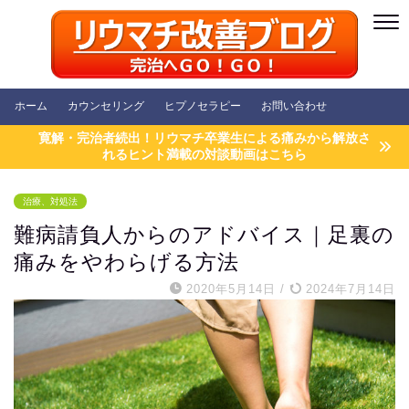
ホーム
カウンセリング
ヒプノセラピー
お問い合わせ
寛解・完治者続出！リウマチ卒業生による痛みから解放さ
れるヒント満載の対談動画はこちら
治療、対処法
難病請負人からのアドバイス｜足裏の
痛みをやわらげる方法
2020年5月14日
/
2024年7月14日