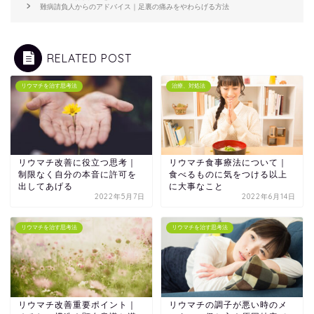
難病請負人からのアドバイス｜足裏の痛みをやわらげる方法
RELATED POST
リウマチを治す思考法
治療、対処法
リウマチ改善に役立つ思考｜
リウマチ食事療法について｜
制限なく自分の本音に許可を
食べるものに気をつける以上
出してあげる
に大事なこと
2022年5月7日
2022年6月14日
リウマチを治す思考法
リウマチを治す思考法
リウマチ改善重要ポイント｜
リウマチの調子が悪い時のメ