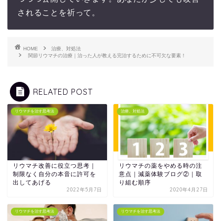
されることを祈って。
HOME
治療、対処法
関節リウマチの治療｜治った人が教える完治するために不可欠な要素！
RELATED POST
リウマチを治す思考法
治療、対処法
リウマチ改善に役立つ思考｜
リウマチの薬をやめる時の注
制限なく自分の本音に許可を
意点｜減薬体験ブログ②｜取
出してあげる
り組む順序
2022年5月7日
2020年4月27日
リウマチを治す思考法
リウマチを治す思考法