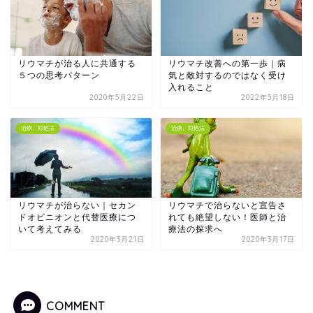
リウマチが治る人に共通する
リウマチ改善への第一歩｜病
５つの思考パターン
気と敵対するのではなく受け
入れること
2020年5月22日
2022年5月18日
治療、対処法
治療、対処法
リウマチが治らない｜セカン
リウマチで治らないと宣告さ
ドオピニオンと代替医療につ
れても絶望しない！医師と治
いて考えてみる
療法の探求へ
2020年3月21日
2020年3月17日
COMMENT