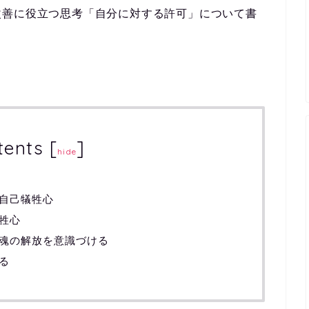
改善に役立つ思考「自分に対する許可」について書
tents
[
]
hide
自己犠牲心
牲心
魂の解放を意識づける
る