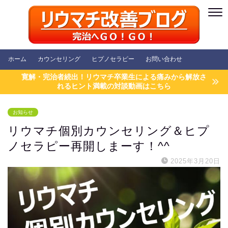
ホーム
カウンセリング
ヒプノセラピー
お問い合わせ
寛解・完治者続出！リウマチ卒業生による痛みから解放さ
れるヒント満載の対談動画はこちら
お知らせ
リウマチ個別カウンセリング＆ヒプ
ノセラピー再開しまーす！^^
2025年3月20日