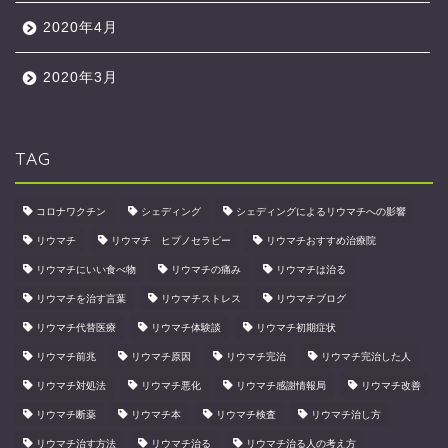
2020年4月
2020年3月
TAG
コロナワクチン
シェディング
シェディングによるリウマチへの影響
リウマチ
リウマチ ヒプノセラピー
リウマチおすすめ治療院
リウマチにいい食べ物
リウマチの痛み
リウマチは治る
リウマチを治す言葉
リウマチストレス
リウマチブログ
リウマチ代替医療
リウマチ体験談
リウマチ初期症状
リウマチ前兆
リウマチ原因
リウマチ完治
リウマチ完治した人
リウマチ対処法
リウマチ悪化
リウマチ感謝情報局
リウマチ改善
リウマチ断薬
リウマチ本
リウマチ検査
リウマチ治し方
リウマチ治す方法
リウマチ治る
リウマチ治る人の考え方