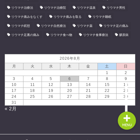
リウマチ治療法
リウマチ治療院
リウマチ温泉
リウマチ男性
リウマチ痛みをなくす
リウマチ痛みを取る
リウマチ睡眠
リウマチ瞑想
リウマチ自然療法
リウマチ薬
リウマチ足の痛み
リウマチ足裏の痛み
リウマチ食べ物
リウマチ食事療法
膠原病
2026年8月
ホーム
月
火
水
木
金
土
日
1
2
食と健康を結ぶリボンショ
3
4
5
6
7
8
9
ッピングセンター
10
11
12
13
14
15
16
17
18
19
20
21
22
23
24
25
26
27
28
29
30
31
« 2月
MENU