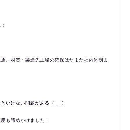
ね；
流通、材質・製造先工場の確保はたまた社内体制ま
といけない問題がある（_ _）
何度も諦めかけました；