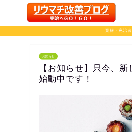
寛解・完治者
お知らせ
【お知らせ】只今、新
始動中です！