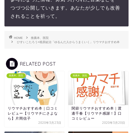
つづつ公開していきます。あなたが少しでも改善
されることを祈って。
HOME
推薦本、医院
ひすいこたろう×植原紘治「ゆるんだ人からうまくいく」リウマチおすすめ本
RELATED POST
推薦本、医院
推薦本、医院
リウマチおすすめ本｜口コミ
関節リウマチおすすめ本｜渡
レビュー【リウマチにさよな
邊千春【リウマチ感謝！】口
ら】片岡信子
コミレビュー
2020年3月23日
2020年3月20日