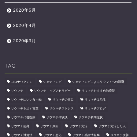
2020年5月
2020年4月
2020年3月
TAG
コロナワクチン
シェディング
シェディングによるリウマチへの影響
リウマチ
リウマチ ヒプノセラピー
リウマチおすすめ治療院
リウマチにいい食べ物
リウマチの痛み
リウマチは治る
リウマチを治す言葉
リウマチストレス
リウマチブログ
リウマチ代替医療
リウマチ体験談
リウマチ初期症状
リウマチ前兆
リウマチ原因
リウマチ完治
リウマチ完治した人
リウマチ対処法
リウマチ悪化
リウマチ感謝情報局
リウマチ改善