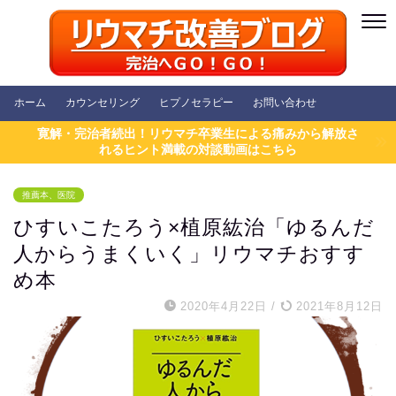
ホーム
カウンセリング
ヒプノセラピー
お問い合わせ
寛解・完治者続出！リウマチ卒業生による痛みから解放さ
れるヒント満載の対談動画はこちら
推薦本、医院
ひすいこたろう×植原紘治「ゆるんだ
人からうまくいく」リウマチおすす
め本
2020年4月22日
/
2021年8月12日