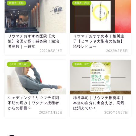
推薦本、医院
推薦本、医院
リウマチおすすめ医院【大
リウマチおすすめ本｜相川圭
阪】名医が揃う鍼灸院！完治
子【ヒマラヤ大聖者の智慧】
者多数｜一鍼堂
読後レビュー
2020年3月16日
2022年5月3日
その他【番外編】
推薦本、医院
梯谷幸司｜リウマチ推薦本｜
シェディング？リウマチ原因
本当の自分に出会えば、病気
不明の痛み｜ワクチン接種者
は消えていく
からの影響？
2023年3月23日
2020年6月27日