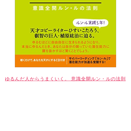
ゆるんだ人からうまくいく。 意識全開ルン・ルの法則