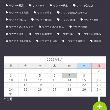
リウマチ断薬
リウマチ本
リウマチ検査
リウマチ治し方
リウマチ治す方法
リウマチ治る
リウマチ治る人の考え方
リウマチ治療法
リウマチ治療院
リウマチ温泉
リウマチ男性
リウマチ痛みをなくす
リウマチ痛みを取る
リウマチ睡眠
リウマチ瞑想
リウマチ自然療法
リウマチ薬
リウマチ足の痛み
リウマチ足裏の痛み
リウマチ食べ物
リウマチ食事療法
膠原病
2026年8月
ホーム
月
火
水
木
金
土
日
1
2
食と健康を結ぶリボンショ
3
4
5
6
7
8
9
ッピングセンター
10
11
12
13
14
15
16
17
18
19
20
21
22
23
24
25
26
27
28
29
30
31
« 2月