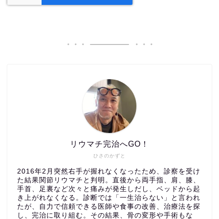
リウマチ完治へGO！
ひさのかずと
2016年2月突然右手が握れなくなったため、診察を受け
た結果関節リウマチと判明。直後から両手指、肩、膝、
手首、足裏など次々と痛みが発生しだし、ベッドから起
き上がれなくなる。診断では「一生治らない」と言われ
たが、自力で信頼できる医師や食事の改善、治療法を探
し、完治に取り組む。その結果、骨の変形や手術もな