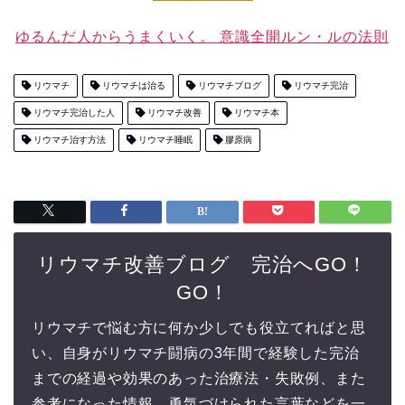
ゆるんだ人からうまくいく。 意識全開ルン・ルの法則
リウマチ
リウマチは治る
リウマチブログ
リウマチ完治
リウマチ完治した人
リウマチ改善
リウマチ本
リウマチ治す方法
リウマチ睡眠
膠原病
リウマチ改善ブログ 完治へGO！
GO！
リウマチで悩む方に何か少しでも役立てればと思
い、自身がリウマチ闘病の3年間で経験した完治
までの経過や効果のあった治療法・失敗例、また
参考になった情報、勇気づけられた言葉などを一