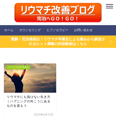
ホーム
カウンセリング
ヒプノセラピー
お問い合わせ
寛解・完治者続出！リウマチ卒業生による痛みから解放さ
れるヒント満載の対談動画はこちら
リウマチを治す思考法
リウマチにも負けない生き方
｜ハプニングの向こうにある
ものを楽もう
2020年6月12日