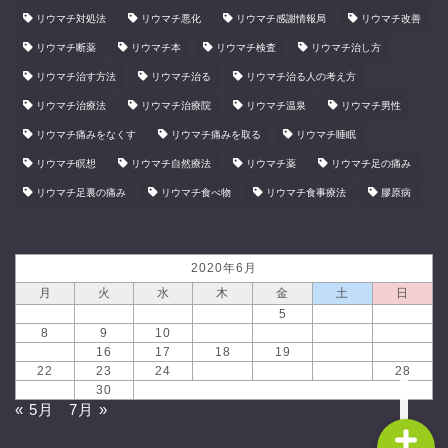
リウマチ対処法
リウマチ悪化
リウマチ感謝情報局
リウマチ改善
リウマチ断薬
リウマチ本
リウマチ検査
リウマチ治し方
リウマチ治す方法
リウマチ治る
リウマチ治る人の考え方
リウマチ治療法
リウマチ治療院
リウマチ温泉
リウマチ男性
リウマチ痛みをなくす
リウマチ痛みを取る
リウマチ睡眠
リウマチ瞑想
リウマチ自然療法
リウマチ薬
リウマチ足の痛み
リウマチ足裏の痛み
リウマチ食べ物
リウマチ食事療法
膠原病
ホーム
2020年6月
月
火
水
木
金
土
日
食と健康を結ぶリボンショ
1
2
3
4
5
6
7
ッピングセンター
8
9
10
11
12
13
14
15
16
17
18
19
20
21
22
23
24
25
26
27
28
29
30
« 5月
7月 »